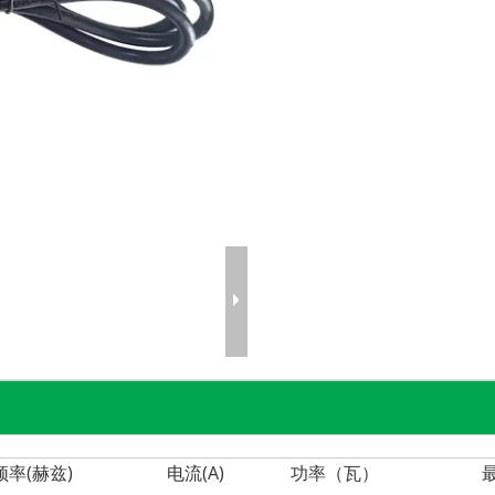
频率(赫兹)
电流(A)
功率（瓦）