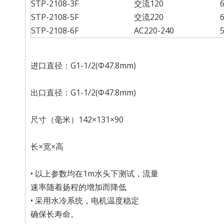
STP-2108-3F
交流120
STP-2108-5F
交流220
STP-2108-6F
AC220-240
进口直径：G1-1/2(Φ47.8mm)
出口直径：G1-1/2(Φ47.8mm)
尺寸（毫米）142×131×90
长×宽×高
• 以上参数均在1m水头下测试，流量
速率随着扬程的增加而降低
• 采用水冷系统，电机温度稳定
确保长寿命。