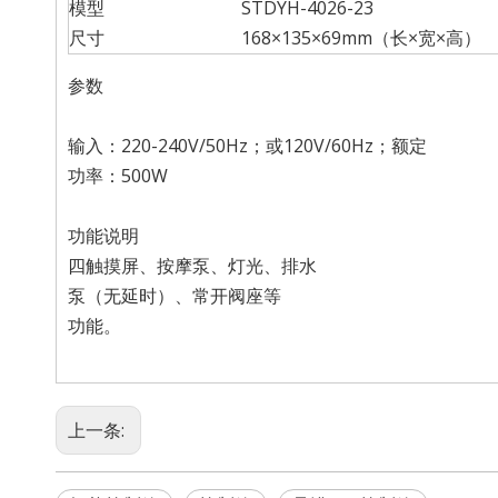
模型
STDYH-4026-23
尺寸
168×135×69mm（长×宽×高）
参数
输入：220-240V/50Hz；或120V/60Hz；额定
功率：500W
功能说明
四触摸屏、按摩泵、灯光、排水
泵（无延时）、常开阀座等
功能。
上一条: