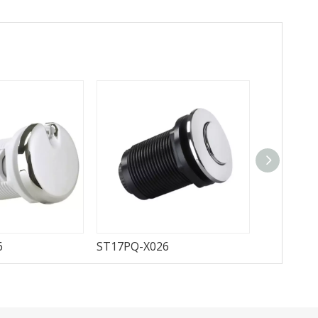
6
ST17PQ-X026
STDYH-30