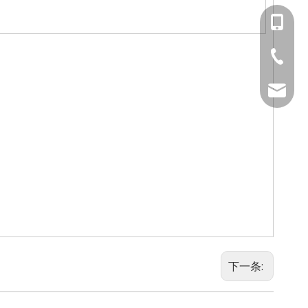
139-230
0750-36
orb@orb
下一条: