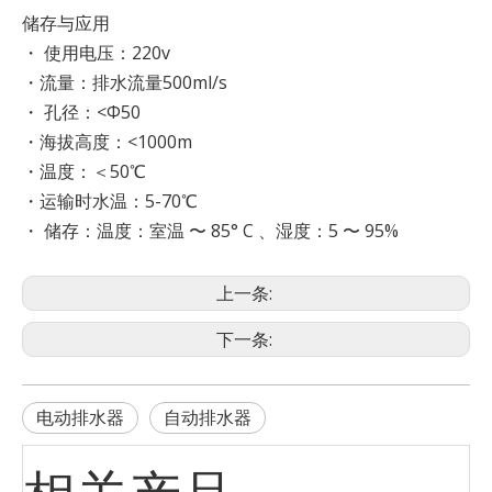
储存与应用
・ 使用电压：220v
・流量：排水流量500ml/s
・ 孔径：<Φ50
・海拔高度：<1000m
・温度：＜50℃
・运输时水温：5-70℃
・ 储存：温度：室温 〜 85° C 、湿度：5 〜 95%
上一条:
下一条:
电动排水器
自动排水器
相关产品